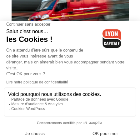
À Vaulx-en-Velin, une collision entre
deux véhicules fait deux blessés
graves