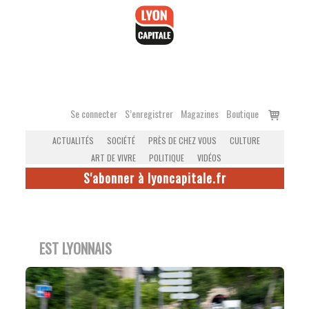
Accéder
au
contenu
Voir
Se connecter
S’enregistrer
Magazines
Boutique
le
ACTUALITÉS
SOCIÉTÉ
PRÈS DE CHEZ VOUS
CULTURE
panier
ART DE VIVRE
POLITIQUE
VIDÉOS
S'abonner à lyoncapitale.fr
EST LYONNAIS