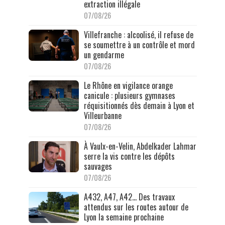
extraction illégale
07/08/26
Villefranche : alcoolisé, il refuse de
se soumettre à un contrôle et mord
un gendarme
07/08/26
Le Rhône en vigilance orange
canicule : plusieurs gymnases
réquisitionnés dès demain à Lyon et
Villeurbanne
07/08/26
À Vaulx-en-Velin, Abdelkader Lahmar
serre la vis contre les dépôts
sauvages
07/08/26
A432, A47, A42… Des travaux
attendus sur les routes autour de
Lyon la semaine prochaine