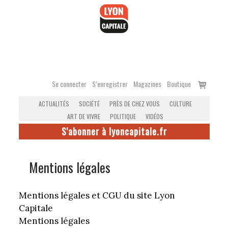
Accéder
au
contenu
Voir
Se connecter
S’enregistrer
Magazines
Boutique
le
ACTUALITÉS
SOCIÉTÉ
PRÈS DE CHEZ VOUS
CULTURE
panier
ART DE VIVRE
POLITIQUE
VIDÉOS
S'abonner à lyoncapitale.fr
Mentions légales
Mentions légales et CGU du site Lyon
Capitale
Mentions légales