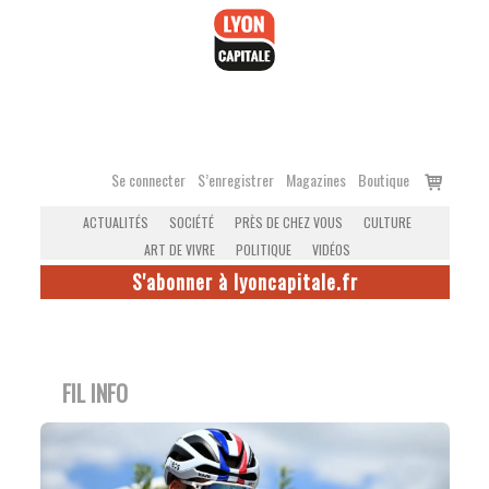
Accéder
au
contenu
Voir
Se connecter
S’enregistrer
Magazines
Boutique
le
ACTUALITÉS
SOCIÉTÉ
PRÈS DE CHEZ VOUS
CULTURE
panier
ART DE VIVRE
POLITIQUE
VIDÉOS
S'abonner à lyoncapitale.fr
FIL INFO