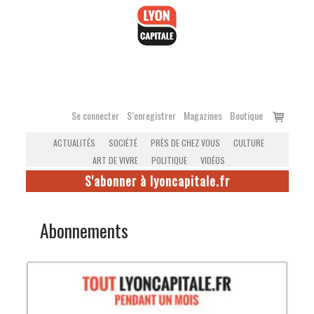
Accéder
au
contenu
Voir
Se connecter
S’enregistrer
Magazines
Boutique
le
ACTUALITÉS
SOCIÉTÉ
PRÈS DE CHEZ VOUS
CULTURE
panier
ART DE VIVRE
POLITIQUE
VIDÉOS
S'abonner à lyoncapitale.fr
Abonnements