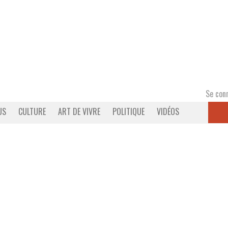
Se con
US
CULTURE
ART DE VIVRE
POLITIQUE
VIDÉOS