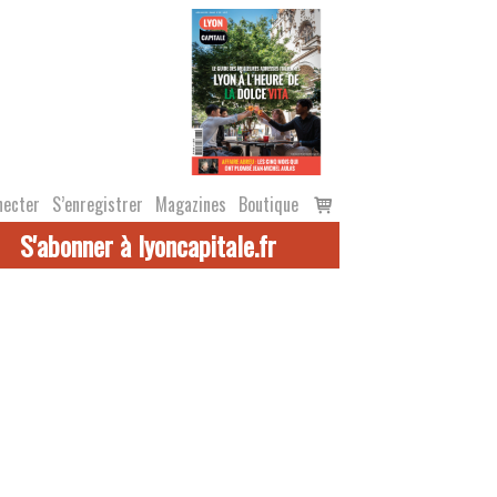
Voir
necter
S’enregistrer
Magazines
Boutique
le
S'abonner à lyoncapitale.fr
panier