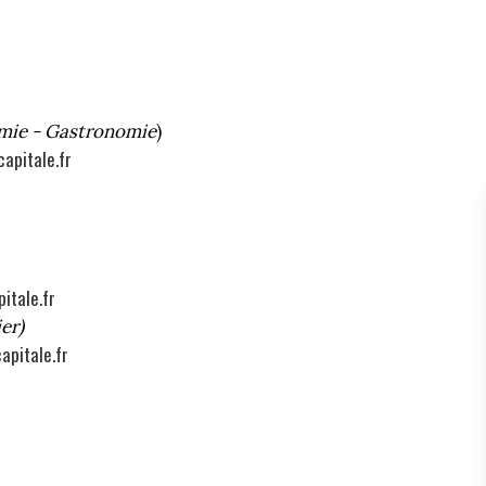
mie - Gastronomie
)
capitale.fr
itale.fr
er)
apitale.fr