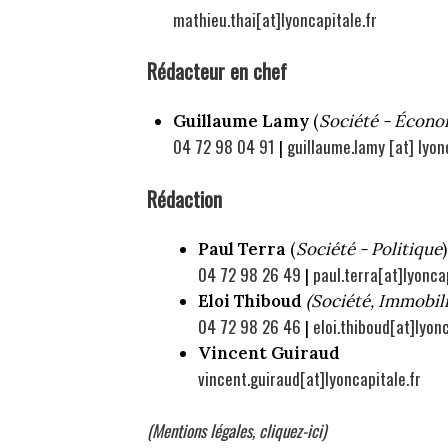
mathieu.thai[at]lyoncapitale.fr
Rédacteur en chef
Guillaume Lamy
(
Société - Écono
04 72 98 04 91
guillaume.lamy [at] lyon
|
Rédaction
Paul Terra
(
Société - Politique
)
04 72 98 26 49
paul.terra[at]lyoncap
|
Eloi Thiboud
(Société, Immobili
04 72 98 26 46
eloi.thiboud[at]lyonc
|
Vincent Guiraud
vincent.guiraud[at]lyoncapitale.fr
(Mentions légales, cliquez-ici)