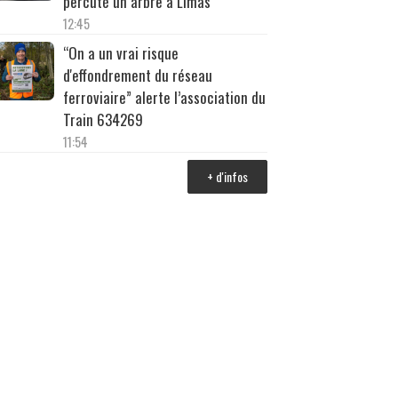
percuté un arbre à Limas
12:45
“On a un vrai risque
d'effondrement du réseau
ferroviaire” alerte l’association du
Train 634269
11:54
+ d'infos