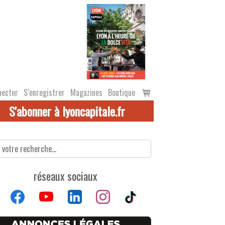
Voir
necter
S’enregistrer
Magazines
Boutique
le
S'abonner à lyoncapitale.fr
panier
réseaux sociaux