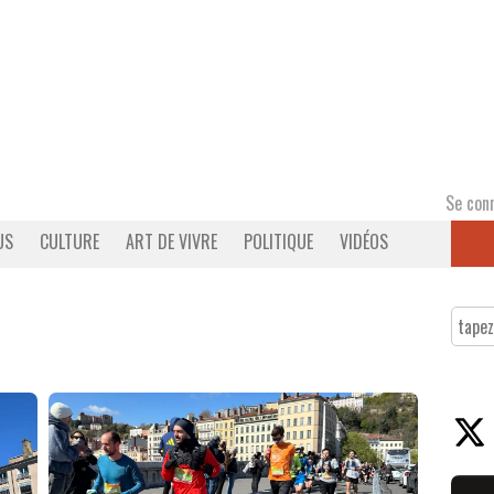
Se con
US
CULTURE
ART DE VIVRE
POLITIQUE
VIDÉOS