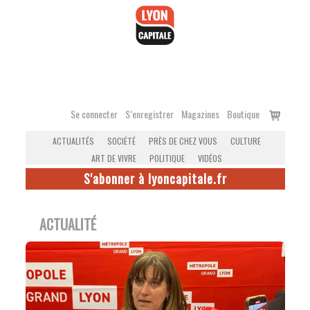
Accéder
au
contenu
Voir
Se connecter
S’enregistrer
Magazines
Boutique
le
ACTUALITÉS
SOCIÉTÉ
PRÈS DE CHEZ VOUS
CULTURE
panier
ART DE VIVRE
POLITIQUE
VIDÉOS
S'abonner à lyoncapitale.fr
ACTUALITÉ