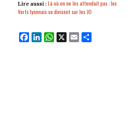
Là où on ne les attendait pas : les
Lire aussi :
Verts lyonnais se divisent sur les JO
Fa
Li
W
X
E
Pa
ce
nk
ha
m
rt
bo
ed
ts
ail
ag
ok
In
Ap
er
p