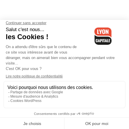
Contactez-nous
-
Mentions légales
-
CGV
-
Politique de
confidentialité
-
Gestion des cookies
-
Lyon Capitale TV
-
Archives
Lyon Capitale
Lyon Capitale - 51 avenue Maréchal Foch - CS 40091 - 69456 Lyon
Cedex 06