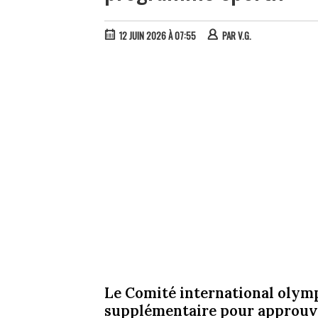
12 JUIN 2026 À 07:55
PAR
V.G.
Le Comité international olymp
supplémentaire pour approuve