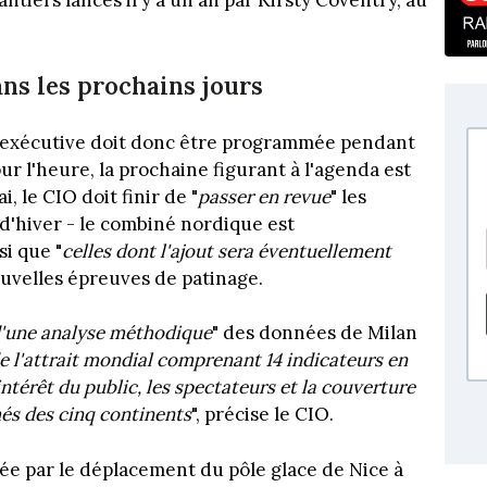
antiers lancés il y a un an par Kirsty Coventry, au
ans les prochains jours
 exécutive doit donc être programmée pendant
ur l'heure, la prochaine figurant à l'agenda est
, le CIO doit finir de "
passer en revue
" les
'hiver - le combiné nordique est
si que "
celles dont l'ajout sera éventuellement
ouvelles épreuves de patinage.
 d'une analyse méthodique
" des données de Milan
e l'attrait mondial comprenant 14 indicateurs en
'intérêt du public, les spectateurs et la couverture
és des cinq continents
", précise le CIO.
sée par le déplacement du pôle glace de Nice à