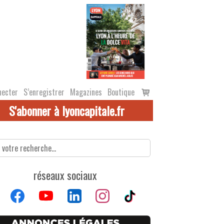
Voir
necter
S’enregistrer
Magazines
Boutique
le
S'abonner à lyoncapitale.fr
panier
réseaux sociaux