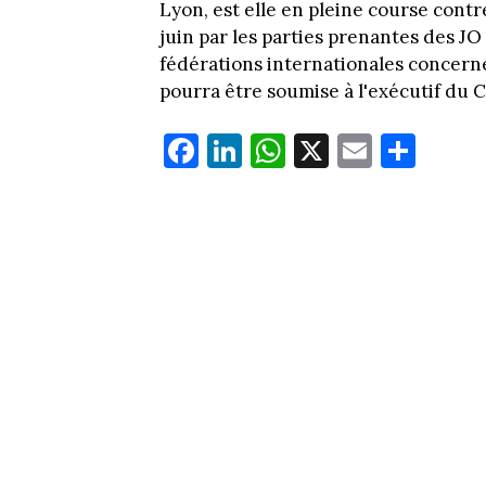
Lyon, est elle en pleine course contre
juin par les parties prenantes des J
fédérations internationales concernée
pourra être soumise à l'exécutif du CI
Fa
Li
W
X
E
Pa
ce
nk
ha
m
rt
bo
ed
ts
ail
ag
ok
In
Ap
er
p