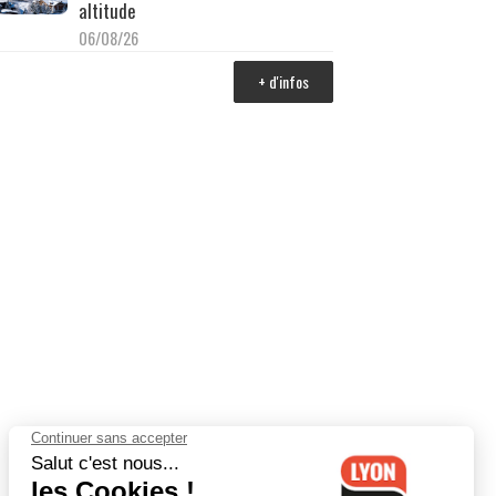
altitude
06/08/26
+ d'infos