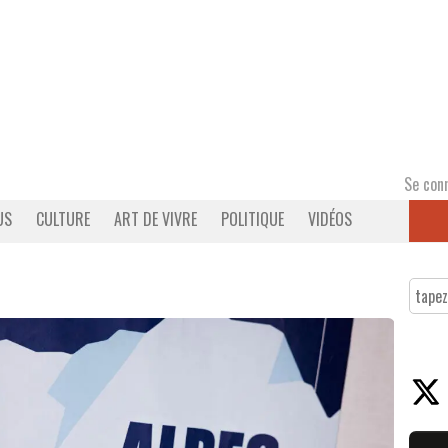
Se con
US
CULTURE
ART DE VIVRE
POLITIQUE
VIDÉOS