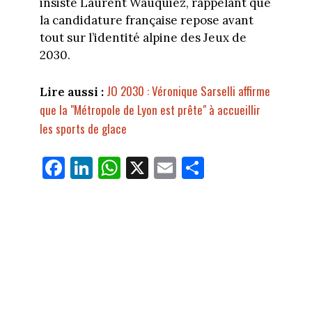
insisté Laurent Wauquiez, rappelant que
la candidature française repose avant
tout sur l’identité alpine des Jeux de
2030.
JO 2030 : Véronique Sarselli affirme
Lire aussi :
que la "Métropole de Lyon est prête" à accueillir
les sports de glace
Fa
Li
W
X
E
Pa
ce
nk
ha
m
rt
bo
ed
ts
ail
ag
ok
In
Ap
er
p