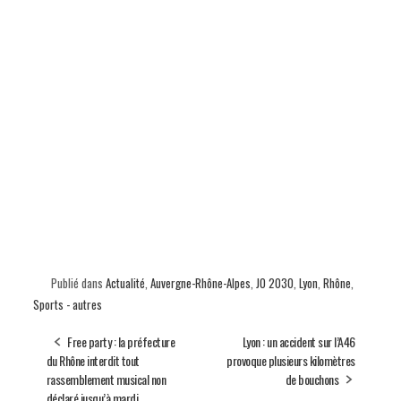
Publié dans
Actualité
,
Auvergne-Rhône-Alpes
,
JO 2030
,
Lyon
,
Rhône
,
Sports - autres
Free party : la préfecture
Lyon : un accident sur l’A46
du Rhône interdit tout
provoque plusieurs kilomètres
rassemblement musical non
de bouchons
déclaré jusqu’à mardi