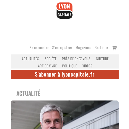
Accéder
au
contenu
Voir
Se connecter
S’enregistrer
Magazines
Boutique
le
ACTUALITÉS
SOCIÉTÉ
PRÈS DE CHEZ VOUS
CULTURE
panier
ART DE VIVRE
POLITIQUE
VIDÉOS
S'abonner à lyoncapitale.fr
ACTUALITÉ