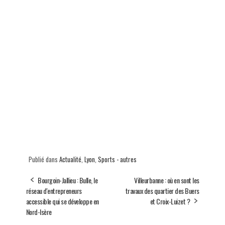
Publié dans
Actualité
,
Lyon
,
Sports - autres
Bourgoin-Jallieu : Bulle, le
Villeurbanne : où en sont les
réseau d'entrepreneurs
travaux des quartier des Buers
accessible qui se développe en
et Croix-Luizet ?
Nord-Isère