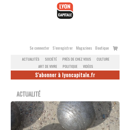
Accéder
au
contenu
Voir
Se connecter
S’enregistrer
Magazines
Boutique
le
ACTUALITÉS
SOCIÉTÉ
PRÈS DE CHEZ VOUS
CULTURE
panier
ART DE VIVRE
POLITIQUE
VIDÉOS
S'abonner à lyoncapitale.fr
ACTUALITÉ