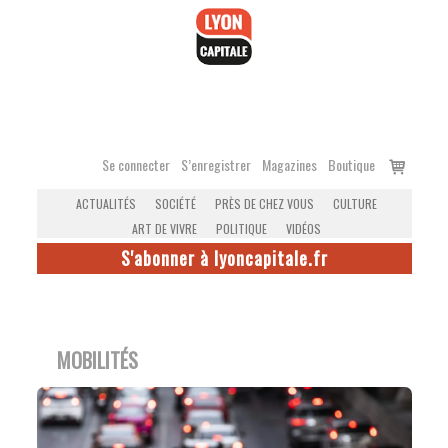
Accéder
au
contenu
Voir
Se connecter
S’enregistrer
Magazines
Boutique
le
ACTUALITÉS
SOCIÉTÉ
PRÈS DE CHEZ VOUS
CULTURE
panier
ART DE VIVRE
POLITIQUE
VIDÉOS
S'abonner à lyoncapitale.fr
MOBILITÉS