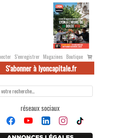
Voir
necter
S’enregistrer
Magazines
Boutique
le
S'abonner à lyoncapitale.fr
panier
réseaux sociaux