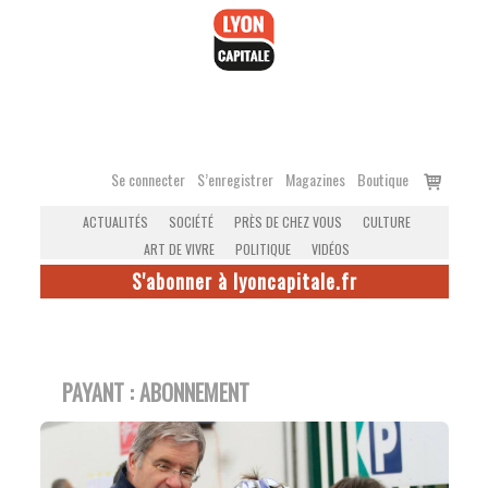
Accéder
au
contenu
Voir
Se connecter
S’enregistrer
Magazines
Boutique
le
ACTUALITÉS
SOCIÉTÉ
PRÈS DE CHEZ VOUS
CULTURE
panier
ART DE VIVRE
POLITIQUE
VIDÉOS
S'abonner à lyoncapitale.fr
PAYANT :
ABONNEMENT