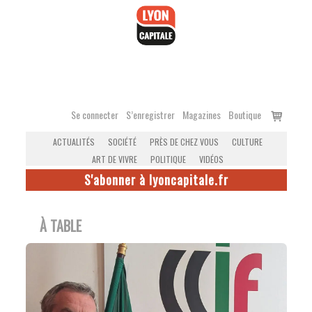
Accéder
au
contenu
Voir
Se connecter
S’enregistrer
Magazines
Boutique
le
ACTUALITÉS
SOCIÉTÉ
PRÈS DE CHEZ VOUS
CULTURE
panier
ART DE VIVRE
POLITIQUE
VIDÉOS
S'abonner à lyoncapitale.fr
À TABLE