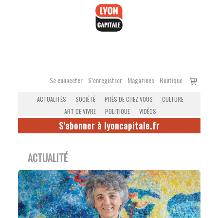
Accéder
au
contenu
Voir
Se connecter
S’enregistrer
Magazines
Boutique
le
ACTUALITÉS
SOCIÉTÉ
PRÈS DE CHEZ VOUS
CULTURE
panier
ART DE VIVRE
POLITIQUE
VIDÉOS
S'abonner à lyoncapitale.fr
ACTUALITÉ