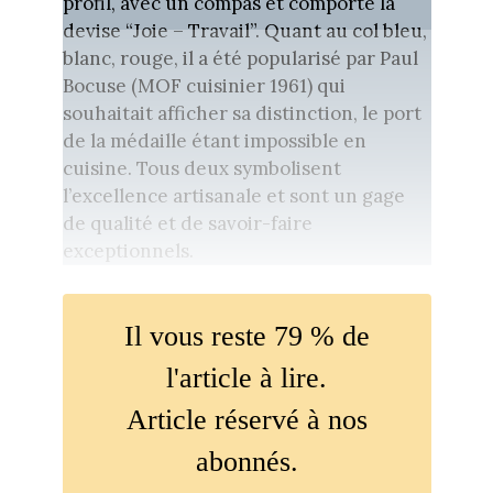
profil, avec un compas et comporte la
devise “Joie – Travail”. Quant au col bleu,
blanc, rouge, il a été popularisé par Paul
Bocuse (MOF cuisinier 1961) qui
souhaitait afficher sa distinction, le port
de la médaille étant impossible en
cuisine. Tous deux symbolisent
l’excellence artisanale et sont un gage
de qualité et de savoir-faire
exceptionnels.
Il vous reste 79 % de
l'article à lire.
Article réservé à nos
abonnés.