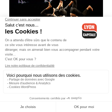
Pôle en Scènes à Bron : danse,
acrobatie et light painting