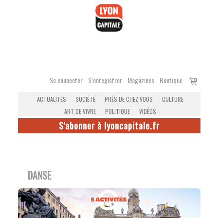
Accéder
au
contenu
Voir
Se connecter
S’enregistrer
Magazines
Boutique
le
ACTUALITÉS
SOCIÉTÉ
PRÈS DE CHEZ VOUS
CULTURE
panier
ART DE VIVRE
POLITIQUE
VIDÉOS
S'abonner à lyoncapitale.fr
DANSE