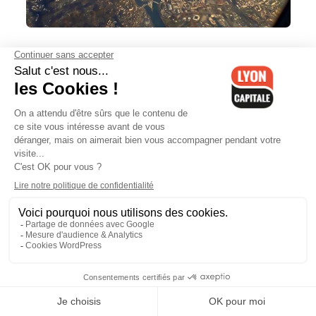
Drôme : Solystic supprime 59
postes
Drôme : plusieurs victimes de faux