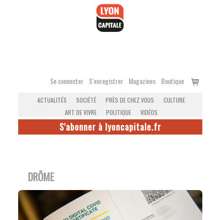
Accéder
au
contenu
Voir
Se connecter
S’enregistrer
Magazines
Boutique
le
ACTUALITÉS
SOCIÉTÉ
PRÈS DE CHEZ VOUS
CULTURE
panier
ART DE VIVRE
POLITIQUE
VIDÉOS
S'abonner à lyoncapitale.fr
DRÔME