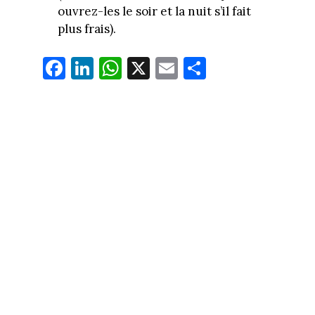
ouvrez-les le soir et la nuit s’il fait
plus frais).
Fa
Li
W
X
E
Pa
ce
nk
ha
m
rt
bo
ed
ts
ail
ag
ok
In
Ap
er
p