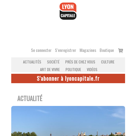
Accéder
au
contenu
Voir
Se connecter
S’enregistrer
Magazines
Boutique
le
ACTUALITÉS
SOCIÉTÉ
PRÈS DE CHEZ VOUS
CULTURE
panier
ART DE VIVRE
POLITIQUE
VIDÉOS
S'abonner à lyoncapitale.fr
ACTUALITÉ