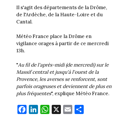
Il s'agit des départements de la Drôme,
de l'Ardèche, de la Haute-Loire et du
Cantal.
Météo France place la Drôme en
vigilance orages à partir de ce mercredi
13h.
"
Au fil de l'après-midi (de mercredi) sur le
Massif central et jusqu'à l'ouest de la
Provence, les averses se renforcent, sont
parfois orageuses et deviennent de plus en
plus fréquentes
", explique Météo France.
Fa
Li
W
X
E
Pa
ce
nk
ha
m
rt
bo
ed
ts
ail
ag