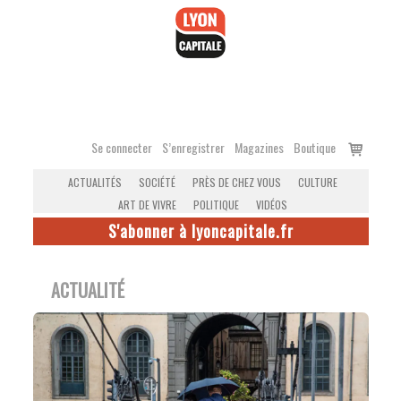
Accéder
au
contenu
Voir
Se connecter
S’enregistrer
Magazines
Boutique
le
ACTUALITÉS
SOCIÉTÉ
PRÈS DE CHEZ VOUS
CULTURE
panier
ART DE VIVRE
POLITIQUE
VIDÉOS
S'abonner à lyoncapitale.fr
ACTUALITÉ