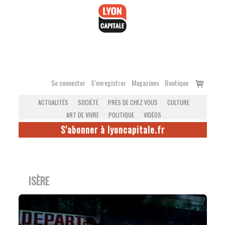
Accéder
au
contenu
Voir
Se connecter
S’enregistrer
Magazines
Boutique
le
ACTUALITÉS
SOCIÉTÉ
PRÈS DE CHEZ VOUS
CULTURE
panier
ART DE VIVRE
POLITIQUE
VIDÉOS
S'abonner à lyoncapitale.fr
ISÈRE