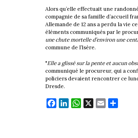
Alors qu’elle effectuait une randonné
compagnie de sa famille d’accueil fr
Allemande de 12 ans a perdu la vie ce
éléments communiqués par le procureu
une chute mortelle d’environ une cent
commune de l’Isère.
"
Elle a glissé sur la pente et aucun obs
communiqué le procureur, qui a confié
policiers devaient rencontrer ce lundi
Dresde.
Fa
Li
W
X
E
Pa
ce
nk
ha
m
rt
bo
ed
ts
ail
ag
ok
In
Ap
er