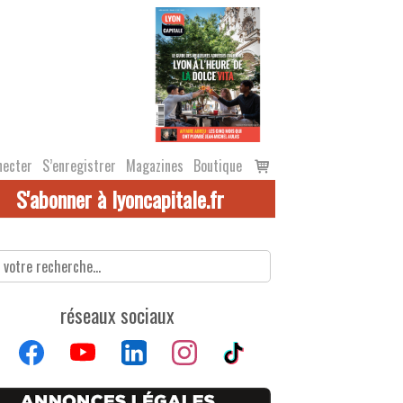
Voir
necter
S’enregistrer
Magazines
Boutique
le
S'abonner à lyoncapitale.fr
panier
réseaux sociaux