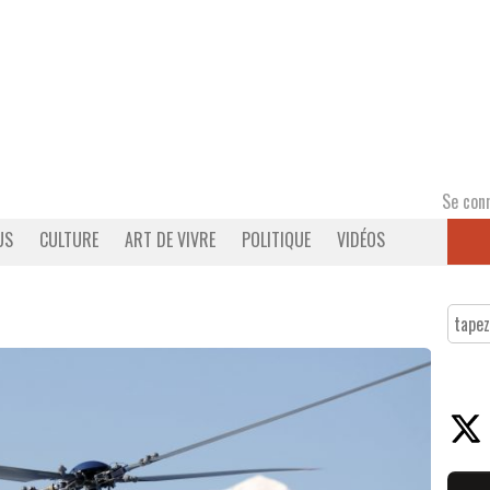
Se con
US
CULTURE
ART DE VIVRE
POLITIQUE
VIDÉOS