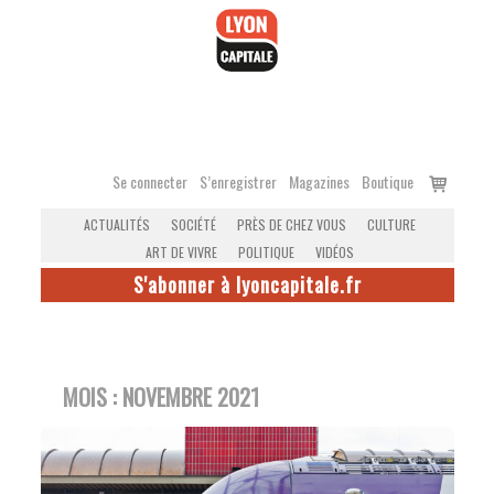
Accéder
au
contenu
Voir
Se connecter
S’enregistrer
Magazines
Boutique
le
ACTUALITÉS
SOCIÉTÉ
PRÈS DE CHEZ VOUS
CULTURE
panier
ART DE VIVRE
POLITIQUE
VIDÉOS
S'abonner à lyoncapitale.fr
MOIS :
NOVEMBRE 2021