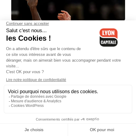
L’Asvel bat Bourg-en-Bresse et
prend sa place sur le podium