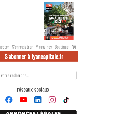
Voir
necter
S’enregistrer
Magazines
Boutique
le
S'abonner à lyoncapitale.fr
panier
réseaux sociaux