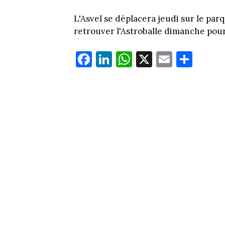
L'Asvel se déplacera jeudi sur le par
retrouver l'Astroballe dimanche pou
Fa
Li
W
X
E
Pa
ce
nk
ha
m
rt
bo
ed
ts
ail
ag
ok
In
Ap
er
p