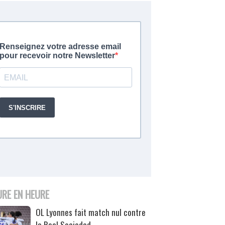
URE EN HEURE
OL Lyonnes fait match nul contre
la Real Sociedad