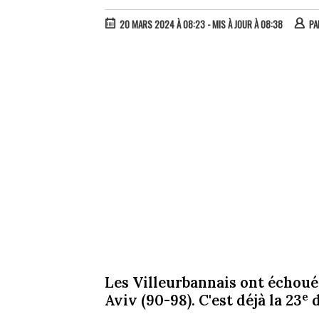
20 MARS 2024 À 08:23
- MIS À JOUR À 08:38
P
Les Villeurbannais ont échoué
e
Aviv (90-98). C'est déjà la 23
d