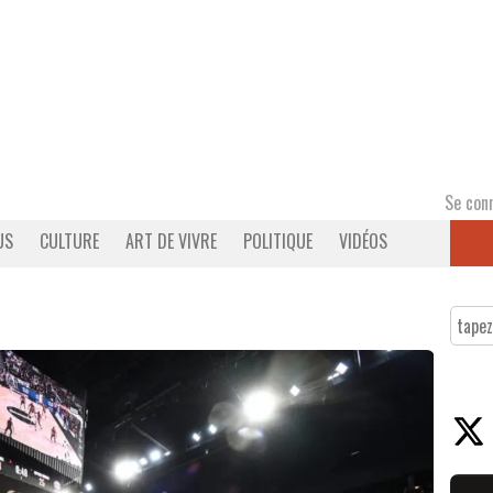
Se con
US
CULTURE
ART DE VIVRE
POLITIQUE
VIDÉOS