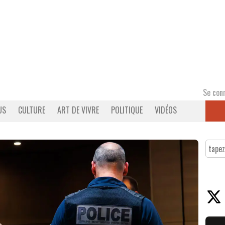
Se con
US
CULTURE
ART DE VIVRE
POLITIQUE
VIDÉOS