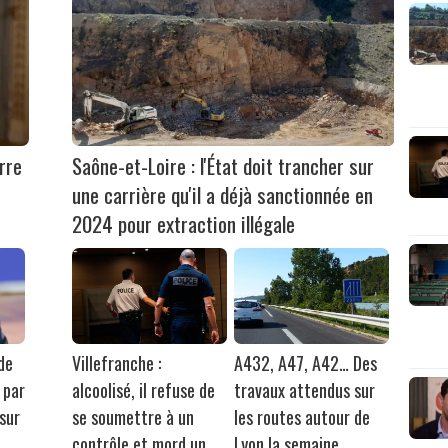
rre
Saône-et-Loire : l'État doit trancher sur
une carrière qu'il a déjà sanctionnée en
2024 pour extraction illégale
de
Villefranche :
A432, A47, A42… Des
 par
alcoolisé, il refuse de
travaux attendus sur
 sur
se soumettre à un
les routes autour de
,
contrôle et mord un
Lyon la semaine