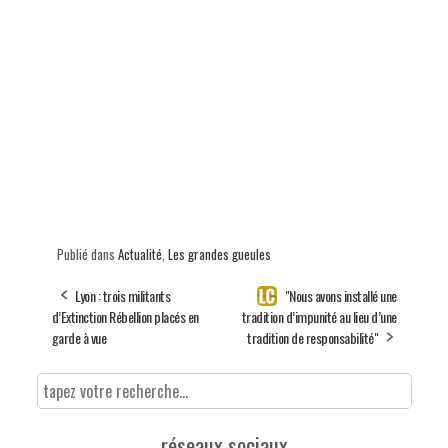
Publié dans
Actualité
,
Les grandes gueules
Lyon : trois militants
"Nous avons installé une
d’Extinction Rébellion placés en
tradition d’impunité au lieu d’une
garde à vue
tradition de responsabilité"
réseaux sociaux