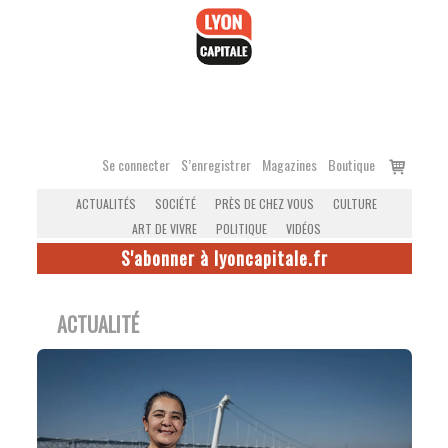
Accéder
au
contenu
Voir
Se connecter
S’enregistrer
Magazines
Boutique
le
ACTUALITÉS
SOCIÉTÉ
PRÈS DE CHEZ VOUS
CULTURE
panier
ART DE VIVRE
POLITIQUE
VIDÉOS
S'abonner à lyoncapitale.fr
ACTUALITÉ