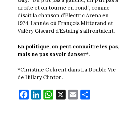
Guy
. “Un p’tit pas à gauche, un p’tit pas à
droite et on tourne en rond”, comme
disait la chanson d’Electric Arena en
1974, l’année où François Mitterand et
Valéry Giscard d’Estaing s’affrontaient.
En politique, on peut connaître les pas,
mais ne pas savoir danser
*.
*Christine Ockrent dans La Double Vie
de Hillary Clinton.
Fa
Li
W
X
E
Pa
ce
nk
ha
m
rt
bo
ed
ts
ail
ag
ok
In
Ap
er
p