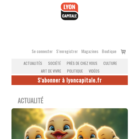
Accéder
au
contenu
Voir
Se connecter
S’enregistrer
Magazines
Boutique
le
ACTUALITÉS
SOCIÉTÉ
PRÈS DE CHEZ VOUS
CULTURE
panier
ART DE VIVRE
POLITIQUE
VIDÉOS
S'abonner à lyoncapitale.fr
ACTUALITÉ