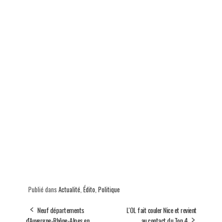
Publié dans
Actualité
,
Édito
,
Politique
Neuf départements
L'OL fait couler Nice et revient
d'Auvergne-Rhône-Alpes en
au contact du Top 4