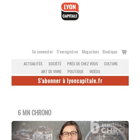
Accéder
au
contenu
Voir
Se connecter
S’enregistrer
Magazines
Boutique
le
ACTUALITÉS
SOCIÉTÉ
PRÈS DE CHEZ VOUS
CULTURE
panier
ART DE VIVRE
POLITIQUE
VIDÉOS
S'abonner à lyoncapitale.fr
6 MN CHRONO