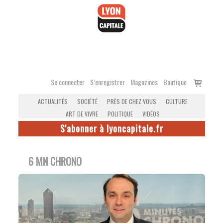
Accéder
au
contenu
Voir
Se connecter
S’enregistrer
Magazines
Boutique
le
ACTUALITÉS
SOCIÉTÉ
PRÈS DE CHEZ VOUS
CULTURE
panier
ART DE VIVRE
POLITIQUE
VIDÉOS
S'abonner à lyoncapitale.fr
6 MN CHRONO