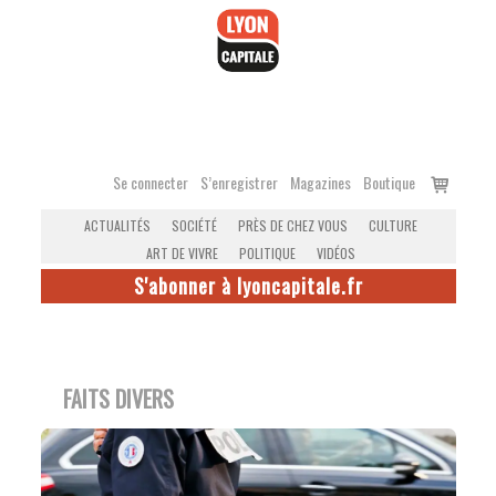
Accéder
au
contenu
Voir
Se connecter
S’enregistrer
Magazines
Boutique
le
ACTUALITÉS
SOCIÉTÉ
PRÈS DE CHEZ VOUS
CULTURE
panier
ART DE VIVRE
POLITIQUE
VIDÉOS
S'abonner à lyoncapitale.fr
FAITS DIVERS