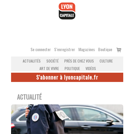
Accéder
au
contenu
Voir
Se connecter
S’enregistrer
Magazines
Boutique
le
ACTUALITÉS
SOCIÉTÉ
PRÈS DE CHEZ VOUS
CULTURE
panier
ART DE VIVRE
POLITIQUE
VIDÉOS
S'abonner à lyoncapitale.fr
ACTUALITÉ