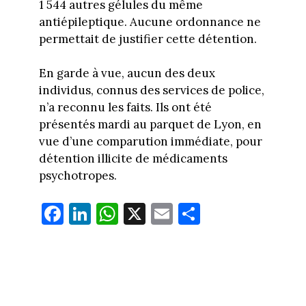
1 544 autres gélules du même
antiépileptique. Aucune ordonnance ne
permettait de justifier cette détention.
En garde à vue, aucun des deux
individus, connus des services de police,
n’a reconnu les faits. Ils ont été
présentés mardi au parquet de Lyon, en
vue d’une comparution immédiate, pour
détention illicite de médicaments
psychotropes.
Fa
Li
W
X
E
Pa
ce
nk
ha
m
rt
bo
ed
ts
ail
ag
ok
In
Ap
er
p