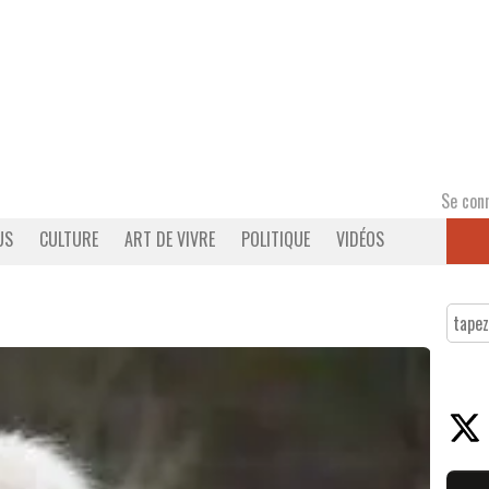
Se con
US
CULTURE
ART DE VIVRE
POLITIQUE
VIDÉOS