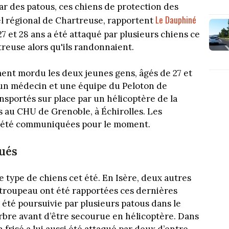
 des patous, ces chiens de protection des
Le Dauphiné
el régional de Chartreuse, rapportent
27 et 28 ans a été attaqué par plusieurs chiens ce
reuse alors qu'ils randonnaient.
ent mordu les deux jeunes gens, âgés de 27 et
r un médecin et une équipe du Peloton de
portés sur place par un hélicoptère de la
tés au CHU de Grenoble, à Échirolles. Les
as été communiquées pour le moment.
ués
e type de chiens cet été. En Isère, deux autres
 troupeau ont été rapportées ces dernières
 été poursuivie par plusieurs patous dans le
arbre avant d’être secourue en hélicoptère. Dans