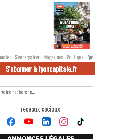
Voir
necter
S’enregistrer
Magazines
Boutique
le
S'abonner à lyoncapitale.fr
panier
réseaux sociaux