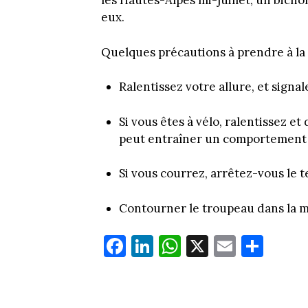
les Hautes-Alpes mi-juillet, un bichon
eux.
Quelques précautions à prendre à la
Ralentissez votre allure, et signal
Si vous êtes à vélo, ralentissez 
peut entraîner un comportement 
Si vous courrez, arrêtez-vous le
Contourner le troupeau dans la me
Fa
Li
W
X
E
Pa
ce
nk
ha
m
rt
bo
ed
ts
ail
ag