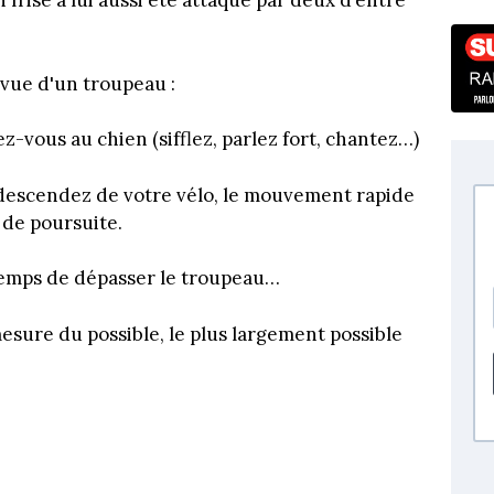
 frisé a lui aussi été attaqué par deux d’entre
 vue d'un troupeau :
ez-vous au chien (sifflez, parlez fort, chantez…)
et descendez de votre vélo, le mouvement rapide
de poursuite.
 temps de dépasser le troupeau…
sure du possible, le plus largement possible