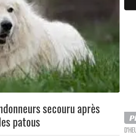
randonneurs secouru après
des patous
D'HE