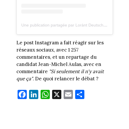
Une publication partagée par Lorànt Deutsch (@lorantdeutschofficiel)
Le post Instagram a fait réagir sur les
réseaux sociaux, avec 1 257
commentaires, et un repartage du
candidat Jean-Michel Aulas, avec en
commentaire
"Si seulement il n'y avait
que ça"
. De quoi relancer le débat ?
Fa
Li
W
X
E
Pa
ce
nk
ha
m
rt
bo
ed
ts
ail
ag
ok
In
Ap
er