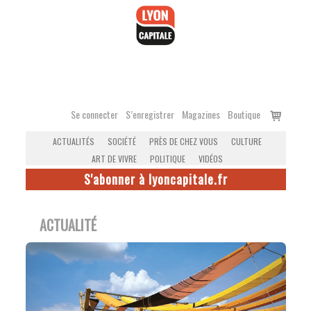
Accéder
au
contenu
Voir
Se connecter
S’enregistrer
Magazines
Boutique
le
ACTUALITÉS
SOCIÉTÉ
PRÈS DE CHEZ VOUS
CULTURE
panier
ART DE VIVRE
POLITIQUE
VIDÉOS
S'abonner à lyoncapitale.fr
ACTUALITÉ