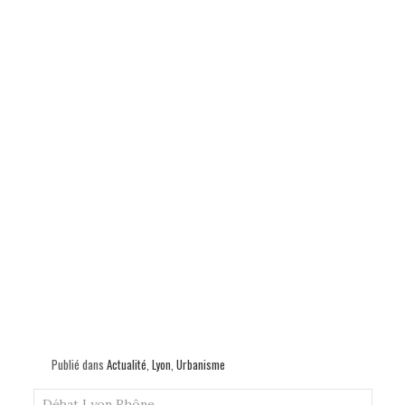
p
Publié dans
Actualité
,
Lyon
,
Urbanisme
Débat
Lyon
Rhône