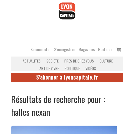
Accéder
au
contenu
Voir
Se connecter
S’enregistrer
Magazines
Boutique
le
ACTUALITÉS
SOCIÉTÉ
PRÈS DE CHEZ VOUS
CULTURE
panier
ART DE VIVRE
POLITIQUE
VIDÉOS
S'abonner à lyoncapitale.fr
Résultats de recherche pour :
halles nexan