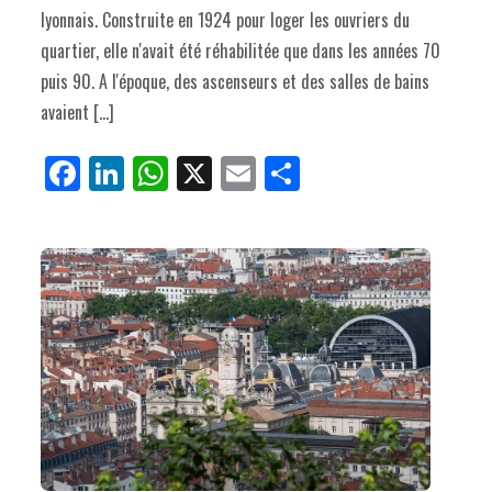
lyonnais. Construite en 1924 pour loger les ouvriers du
quartier, elle n'avait été réhabilitée que dans les années 70
puis 90. A l'époque, des ascenseurs et des salles de bains
avaient […]
Fa
Li
W
X
E
Pa
ce
nk
ha
m
rt
bo
ed
ts
ail
ag
ok
In
Ap
er
p