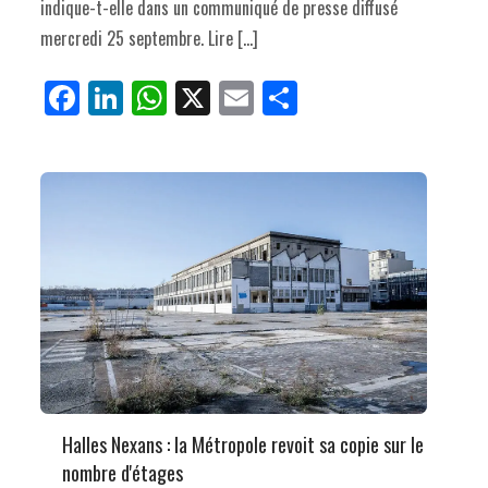
indique-t-elle dans un communiqué de presse diffusé
mercredi 25 septembre. Lire […]
Fa
Li
W
X
E
Pa
ce
nk
ha
m
rt
bo
ed
ts
ail
ag
ok
In
Ap
er
p
Halles Nexans : la Métropole revoit sa copie sur le
nombre d'étages