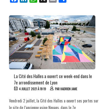
ce
nk
ha
m
rt
bo
ed
ts
ail
ag
ok
In
Ap
er
p
La Cité des Halles a ouvert ce week-end dans le
7e arrondissement de Lyon
4 JUILLET 2021 À 18:19
PAR
HADRIEN JAME
Vendredi 2 juillet, la Cité des Halles a ouvert ses portes sur
le site de l’ancienne usine Nexans, dans le 7e