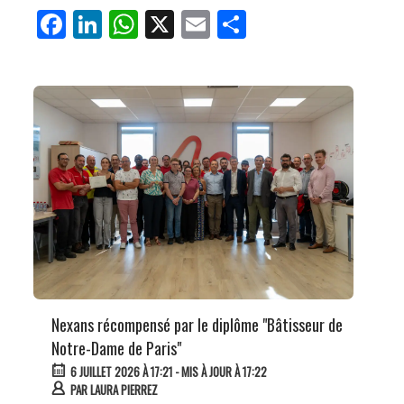
Fa
Li
W
X
E
Pa
ce
nk
ha
m
rt
bo
ed
ts
ail
ag
ok
In
Ap
er
p
Nexans récompensé par le diplôme "Bâtisseur de
Notre-Dame de Paris"
6 JUILLET 2026 À 17:21
- MIS À JOUR À 17:22
PAR
LAURA PIERREZ