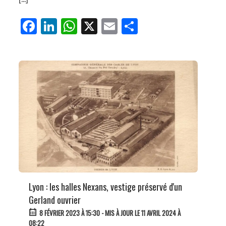
Fa
Li
W
X
E
Pa
ce
nk
ha
m
rt
bo
ed
ts
ail
ag
ok
In
Ap
er
p
Lyon : les halles Nexans, vestige préservé d'un
Gerland ouvrier
8 FÉVRIER 2023 À 15:30
- MIS À JOUR LE 11 AVRIL 2024 À
08:22