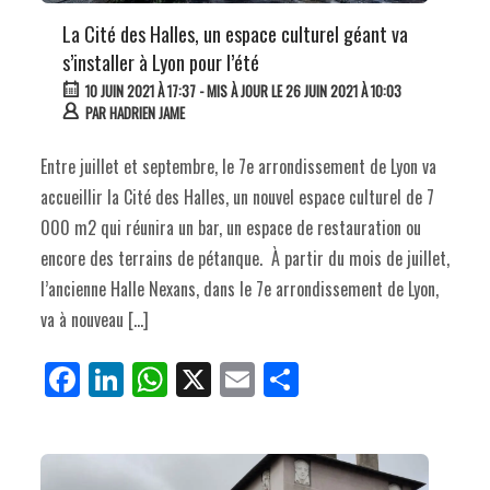
La Cité des Halles, un espace culturel géant va
s’installer à Lyon pour l’été
10 JUIN 2021 À 17:37
- MIS À JOUR LE 26 JUIN 2021 À 10:03
PAR
HADRIEN JAME
Entre juillet et septembre, le 7e arrondissement de Lyon va
accueillir la Cité des Halles, un nouvel espace culturel de 7
000 m2 qui réunira un bar, un espace de restauration ou
encore des terrains de pétanque. À partir du mois de juillet,
l’ancienne Halle Nexans, dans le 7e arrondissement de Lyon,
va à nouveau […]
Fa
Li
W
X
E
Pa
ce
nk
ha
m
rt
bo
ed
ts
ail
ag
ok
In
Ap
er