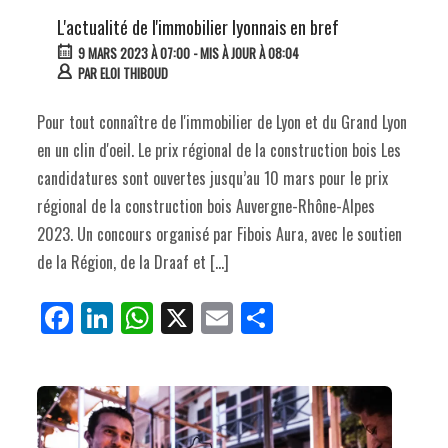
L'actualité de l'immobilier lyonnais en bref
9 MARS 2023 À 07:00
- MIS À JOUR À 08:04
PAR
ELOI THIBOUD
Pour tout connaître de l'immobilier de Lyon et du Grand Lyon
en un clin d'oeil. Le prix régional de la construction bois Les
candidatures sont ouvertes jusqu’au 10 mars pour le prix
régional de la construction bois Auvergne-Rhône-Alpes
2023. Un concours organisé par Fibois Aura, avec le soutien
de la Région, de la Draaf et […]
Fa
Li
W
X
E
Pa
ce
nk
ha
m
rt
bo
ed
ts
ail
ag
ok
In
Ap
er
p