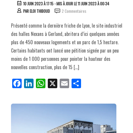
10 JUIN 2023 À 17:15
- MIS À JOUR LE 11 JUIN 2023 À 00:34
PAR
ELOI THIBOUD
2 Commentaires
Présenté comme la dernière friche de Lyon, le site industriel
des halles Nexans à Gerland, abritera d’ici quelques années
plus de 450 nouveaux logements et un parc de 1,5 hectare.
Certains habitants ont lancé une pétition signée par un peu
moins de 1 000 personnes pour pointer la hauteur des
nouvelles construction, plus de 15 […]
Fa
Li
W
X
E
Pa
ce
nk
ha
m
rt
bo
ed
ts
ail
ag
ok
In
Ap
er
p