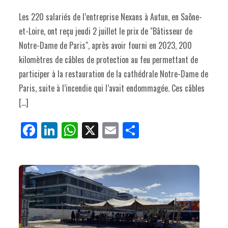
Les 220 salariés de l’entreprise Nexans à Autun, en Saône-
et-Loire, ont reçu jeudi 2 juillet le prix de "Bâtisseur de
Notre-Dame de Paris", après avoir fourni en 2023, 200
kilomètres de câbles de protection au feu permettant de
participer à la restauration de la cathédrale Notre-Dame de
Paris, suite à l’incendie qui l’avait endommagée. Ces câbles
[…]
Fa
Li
W
X
E
Pa
ce
nk
ha
m
rt
bo
ed
ts
ail
ag
ok
In
Ap
er
p