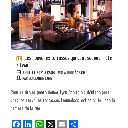
Les nouvelles terrasses qui vont secouer l’été
à Lyon
9 JUILLET 2021 À 12:04
- MIS À JOUR À 12:06
PAR
GUILLAUME LAMY
Pour un été en pente douce, Lyon Capitale a déniché pour
vous les nouvelles terrasses lyonnaises, celles où bruisse la
rumeur de la rue.
Fa
Li
W
X
E
Pa