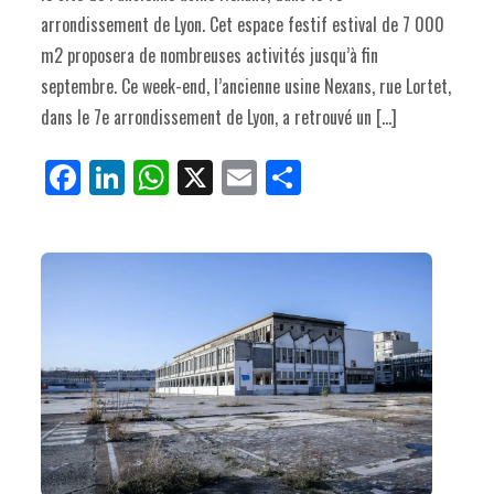
arrondissement de Lyon. Cet espace festif estival de 7 000
m2 proposera de nombreuses activités jusqu’à fin
septembre. Ce week-end, l’ancienne usine Nexans, rue Lortet,
dans le 7e arrondissement de Lyon, a retrouvé un […]
Fa
Li
W
X
E
Pa
ce
nk
ha
m
rt
bo
ed
ts
ail
ag
ok
In
Ap
er
p