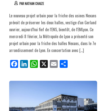
PAR
NATHAN CHAIZE
Le nouveau projet urbain pour la friche des usines Nexans
prévoit de préserver les deux halles, vestige d'un Gerland
ouvrier, aujourd'hui fief de l'ENS, bientôt, de l'EMLyon. Ce
mercredi 8 février, la Métropole de Lyon a présenté son
projet urbain pour la friche des halles Nexans, dans le 7e
arrondissement de Lyon. En concertation avec […]
Fa
Li
W
X
E
Pa
ce
nk
ha
m
rt
bo
ed
ts
ail
ag
ok
In
Ap
er
p