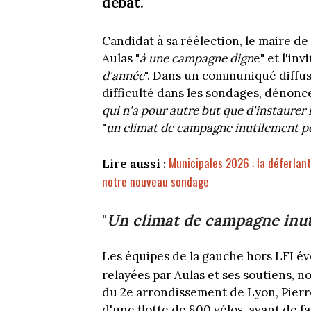
débat.
Candidat à sa réélection, le maire d
Aulas "
à une campagne dign
e" et l'invi
d'année
". Dans un communiqué diffus
difficulté dans les sondages, dénonce 
qui n'a pour autre but que d'instaurer 
"
un climat de campagne inutilement 
Municipales 2026 : la déferlant
Lire aussi :
notre nouveau sondage
"
Un climat de campagne inu
Les équipes de la gauche hors LFI é
relayées par Aulas et ses soutiens,
du 2e arrondissement de Lyon, Pierr
d'une flotte de 800 vélos, avant de f