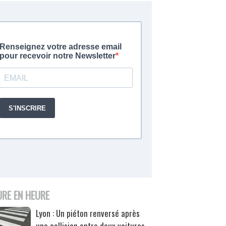
URE EN HEURE
Lyon : Un piéton renversé après
une collision entre deux voitures