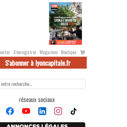
Voir
necter
S’enregistrer
Magazines
Boutique
le
S'abonner à lyoncapitale.fr
panier
réseaux sociaux