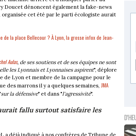
ory Doucet dénoncent également la fake-news
 organisée cet été par le parti écologiste aurait
re de la place Bellecour ? À Lyon, la grosse infox de Jean-
hel Aulas
, de ses soutiens et de ses équipes ne sont
elle les Lyonnais et Lyonnaises aspirent
", déplore
ire de Lyon et membre de la campagne pour le
JMA
gue des marrons il y a quelques semaines,
"
sur la défensive
" et dans "
l'agressivité
".
aurait fallu surtout satisfaire les
D'HE
OL a déjà indiqué à nos confrères de Tribune de