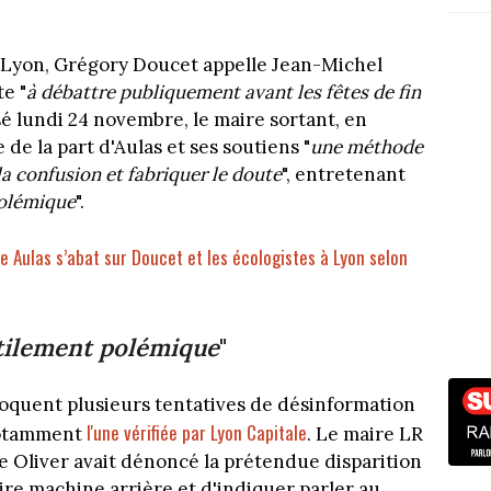
e Lyon, Grégory Doucet appelle Jean-Michel
te "
à débattre publiquement avant les fêtes de fin
é lundi 24 novembre, le maire sortant, en
de la part d'Aulas et ses soutiens "
une méthode
la confusion et fabriquer le doute
", entretenant
polémique
".
e Aulas s’abat sur Doucet et les écologistes à Lyon selon
tilement polémique
"
voquent plusieurs tentatives de désinformation
l'une vérifiée par Lyon Capitale
 notamment
. Le maire LR
e Oliver avait dénoncé la prétendue disparition
aire machine arrière et d'indiquer parler au