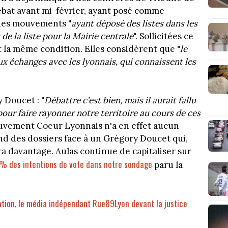
débat avant mi-février, ayant posé comme
 des mouvements "
ayant déposé des listes dans les
e la liste pour la Mairie centrale
". Sollicitées ce
t la même condition. Elles considèrent que "
le
ux échanges avec les lyonnais, qui connaissent les
 Doucet : "
Débattre c’est bien, mais il aurait fallu
 pour faire rayonner notre territoire au cours de ces
uvement Coeur Lyonnais n'a en effet aucun
fond des dossiers face à un Grégory Doucet qui,
ra davantage. Aulas continue de capitaliser sur
7 % des intentions de vote dans notre sondage
paru la
ation, le média indépendant Rue89Lyon devant la justice