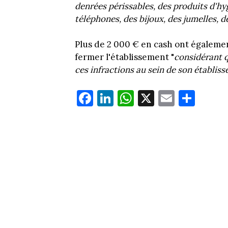
denrées périssables, des produits d'hyg
téléphones, des bijoux, des jumelles, d
Plus de 2 000 € en cash ont également
fermer l'établissement "
considérant q
ces infractions au sein de son établiss
Fa
Li
W
X
E
Pa
ce
nk
ha
m
rt
bo
ed
ts
ail
ag
ok
In
Ap
er
p