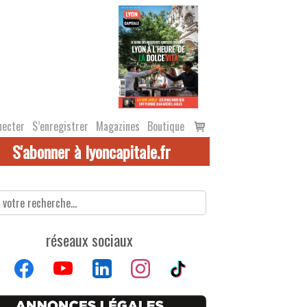
Voir
necter
S’enregistrer
Magazines
Boutique
le
S'abonner à lyoncapitale.fr
panier
réseaux sociaux