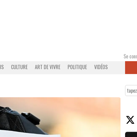
Se con
US
CULTURE
ART DE VIVRE
POLITIQUE
VIDÉOS