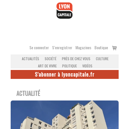
Accéder
au
contenu
Voir
Se connecter
S’enregistrer
Magazines
Boutique
le
ACTUALITÉS
SOCIÉTÉ
PRÈS DE CHEZ VOUS
CULTURE
panier
ART DE VIVRE
POLITIQUE
VIDÉOS
S'abonner à lyoncapitale.fr
ACTUALITÉ