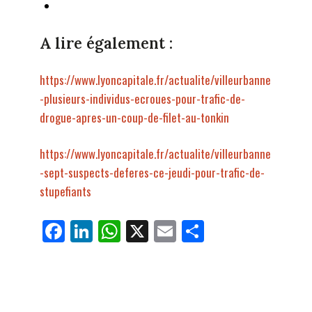
A lire également :
https://www.lyoncapitale.fr/actualite/villeurbanne
-plusieurs-individus-ecroues-pour-trafic-de-
drogue-apres-un-coup-de-filet-au-tonkin
https://www.lyoncapitale.fr/actualite/villeurbanne
-sept-suspects-deferes-ce-jeudi-pour-trafic-de-
stupefiants
Fa
Li
W
X
E
Pa
ce
nk
ha
m
rt
bo
ed
ts
ail
ag
ok
In
Ap
er