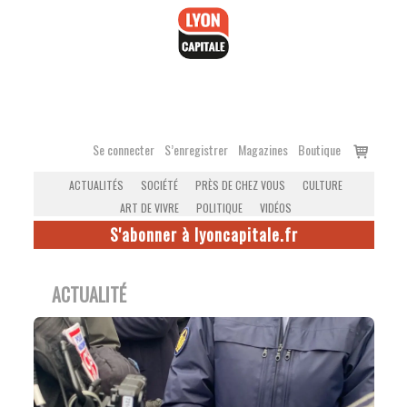
Accéder
au
contenu
Voir
Se connecter
S’enregistrer
Magazines
Boutique
le
ACTUALITÉS
SOCIÉTÉ
PRÈS DE CHEZ VOUS
CULTURE
panier
ART DE VIVRE
POLITIQUE
VIDÉOS
S'abonner à lyoncapitale.fr
ACTUALITÉ