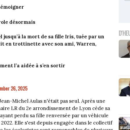
 témoigner
role désormais
D'HE
jusqu’à la mort de sa fille Iris, tuée par un
ait en trottinette avec son ami, Warren,
nt l’a aidée à s’en sortir
mber 26, 2025
ean-Michel Aulas n'était pas seul. Après une
e maire LR du 2e arrondissement de Lyon cède sa
ayant perdu sa fille renversée par un véhicule
n 2022. Elle s'est depuis engagée dans le collectif
 les écologistes sont responsables de plusieurs