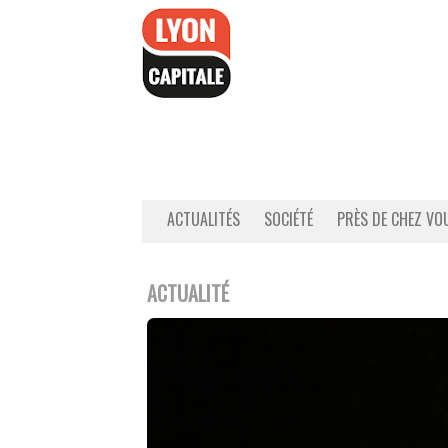
Accéder
au
contenu
ACTUALITÉS
SOCIÉTÉ
PRÈS DE CHEZ VO
ACTUALITÉ