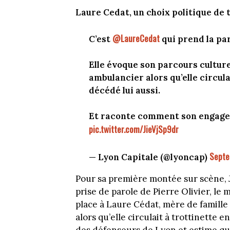
Laure Cedat, un choix politique de
@LaureCedat
C’est
qui prend la pa
Elle évoque son parcours culturel 
ambulancier alors qu’elle circul
décédé lui aussi.
Et raconte comment son engageme
pic.twitter.com/JieVjSp9dr
Septe
— Lyon Capitale (@lyoncap)
Pour sa première montée sur scène, J
prise de parole de Pierre Olivier, l
place à Laure Cédat, mère de famille 
alors qu’elle circulait à trottinette e
des défenseurs de Lyon et estime que