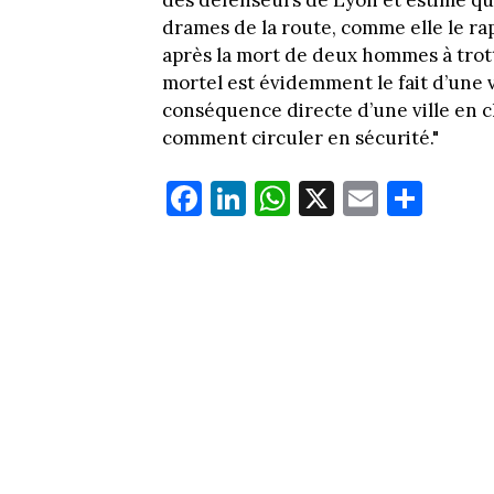
drames de la route, comme elle le rap
après la mort de deux hommes à trott
mortel est évidemment le fait d’une v
conséquence directe d’une ville en 
comment circuler en sécurité."
Fa
Li
W
X
E
Pa
ce
nk
ha
m
rt
bo
ed
ts
ail
ag
ok
In
Ap
er
p