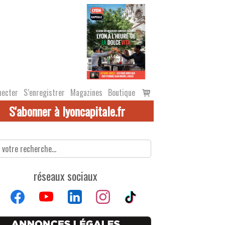
Voir
necter
S’enregistrer
Magazines
Boutique
le
S'abonner à lyoncapitale.fr
panier
réseaux sociaux