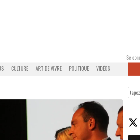
Se con
US
CULTURE
ART DE VIVRE
POLITIQUE
VIDÉOS