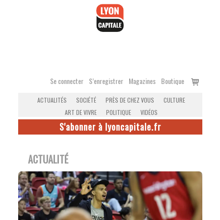
Accéder
au
contenu
Voir
Se connecter
S’enregistrer
Magazines
Boutique
le
ACTUALITÉS
SOCIÉTÉ
PRÈS DE CHEZ VOUS
CULTURE
panier
ART DE VIVRE
POLITIQUE
VIDÉOS
S'abonner à lyoncapitale.fr
ACTUALITÉ