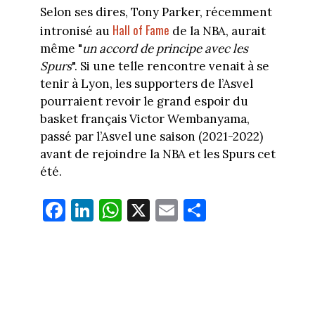
Selon ses dires, Tony Parker, récemment
Hall of Fame
intronisé au
de la NBA, aurait
même "
un accord de principe avec les
Spurs
". Si une telle rencontre venait à se
tenir à Lyon, les supporters de l’Asvel
pourraient revoir le grand espoir du
basket français Victor Wembanyama,
passé par l’Asvel une saison (2021-2022)
avant de rejoindre la NBA et les Spurs cet
été.
Fa
Li
W
X
E
Pa
ce
nk
ha
m
rt
bo
ed
ts
ail
ag
ok
In
Ap
er
p