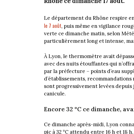
Rhône ce dimanche 17 août.
Le département du Rhône respire enf
le 7 août
, puis même en vigilance rouge 
verte ce dimanche matin, selon Météo
particulièrement long et intense, ma
À Lyon, le thermomètre avait dépassé 
avec des nuits étouffantes qui n’offr
par la préfecture – points d’eau sup
d’établissements, recommandations r
sont progressivement levées depuis je
canicule.
Encore 32 °C ce dimanche, avan
Ce dimanche après-midi, Lyon conna
pic à 32 °C attendu entre 16 h et 18 h