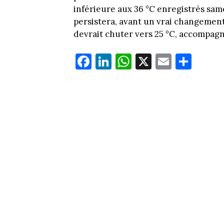
inférieure aux 36 °C enregistrés sam
persistera, avant un vrai changemen
devrait chuter vers 25 °C, accompagn
Fa
Li
W
X
E
Pa
ce
nk
ha
m
rt
bo
ed
ts
ail
ag
ok
In
Ap
er
p