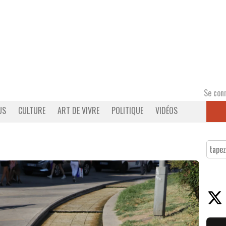
Se con
US
CULTURE
ART DE VIVRE
POLITIQUE
VIDÉOS