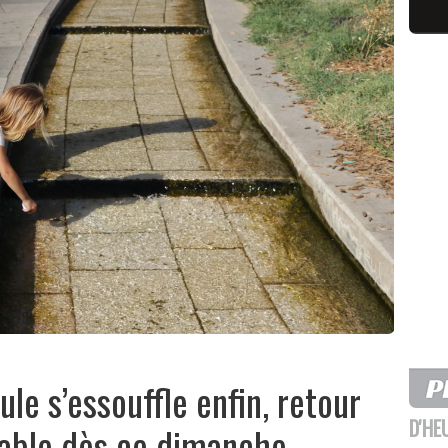
ule s’essouffle enfin, retour
D'HE
rable dès ce dimanche