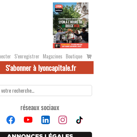
Voir
necter
S’enregistrer
Magazines
Boutique
le
S'abonner à lyoncapitale.fr
panier
réseaux sociaux