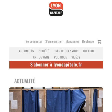
Accéder
au
contenu
Voir
Se connecter
S’enregistrer
Magazines
Boutique
le
ACTUALITÉS
SOCIÉTÉ
PRÈS DE CHEZ VOUS
CULTURE
panier
ART DE VIVRE
POLITIQUE
VIDÉOS
S'abonner à lyoncapitale.fr
ACTUALITÉ