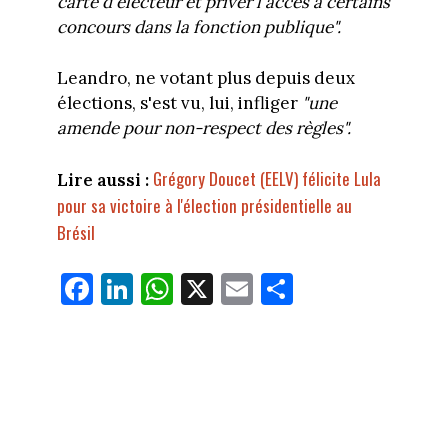
carte d'électeur et priver l'accès à certains
concours dans la fonction publique".
Leandro, ne votant plus depuis deux
élections, s'est vu, lui, infliger
"une
amende pour non-respect des règles".
Grégory Doucet (EELV) félicite Lula
Lire aussi :
pour sa victoire à l'élection présidentielle au
Brésil
Fa
Li
W
X
E
Pa
ce
nk
ha
m
rt
bo
ed
ts
ail
ag
ok
In
Ap
er
p