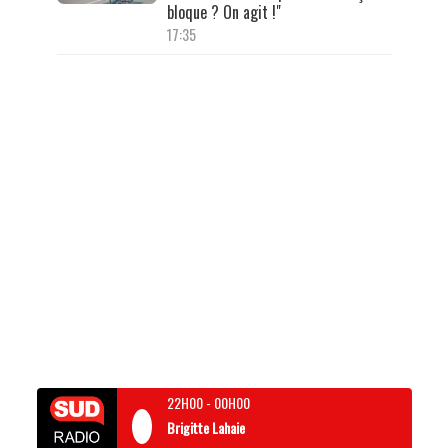
bloque ? On agit !"
17:35
22H00
-
00H00
Brigitte Lahaie