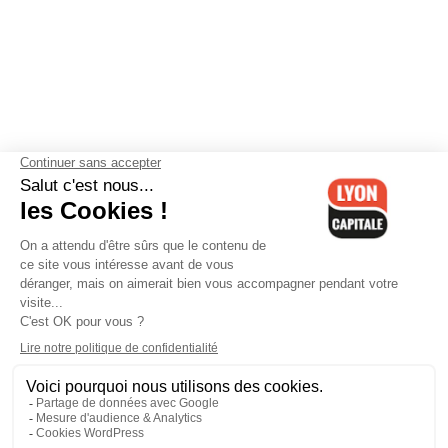
Contactez-nous
-
Mentions légales
-
CGV
-
Politique de
confidentialité
-
Gestion des cookies
-
Lyon Capitale TV
-
Archives
Lyon Capitale