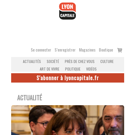
Accéder
au
contenu
Voir
Se connecter
S’enregistrer
Magazines
Boutique
le
ACTUALITÉS
SOCIÉTÉ
PRÈS DE CHEZ VOUS
CULTURE
panier
ART DE VIVRE
POLITIQUE
VIDÉOS
S'abonner à lyoncapitale.fr
ACTUALITÉ