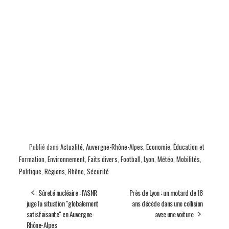
Publié dans
Actualité
,
Auvergne-Rhône-Alpes
,
Economie
,
Éducation et
Formation
,
Environnement
,
Faits divers
,
Football
,
Lyon
,
Météo
,
Mobilités
,
Politique
,
Régions
,
Rhône
,
Sécurité
Sûreté nucléaire : l’ASNR
Près de Lyon : un motard de 18
juge la situation "globalement
ans décède dans une collision
satisfaisante" en Auvergne-
avec une voiture
Rhône-Alpes