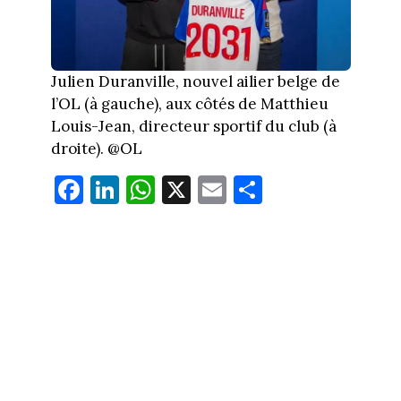
Julien Duranville, nouvel ailier belge de
l’OL (à gauche), aux côtés de Matthieu
Louis-Jean, directeur sportif du club (à
droite). @OL
Fa
Li
W
X
E
Pa
ce
nk
ha
m
rt
bo
ed
ts
ail
ag
ok
In
Ap
er
p