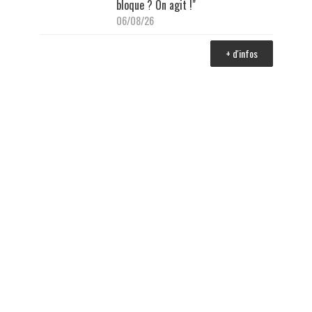
bloque ? On agit !"
06/08/26
+ d'infos