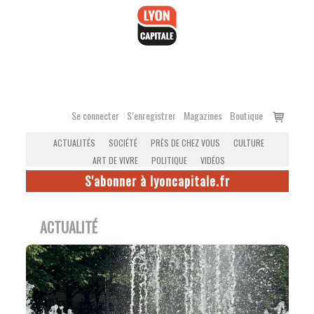
Accéder
au
contenu
Voir
Se connecter
S’enregistrer
Magazines
Boutique
le
ACTUALITÉS
SOCIÉTÉ
PRÈS DE CHEZ VOUS
CULTURE
panier
ART DE VIVRE
POLITIQUE
VIDÉOS
S'abonner à lyoncapitale.fr
ACTUALITÉ