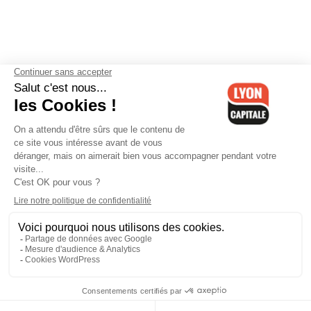
Contactez-nous
-
Mentions légales
-
CGV
-
Politique de
confidentialité
-
Gestion des cookies
-
Lyon Capitale TV
-
Archives
Lyon Capitale
Lyon Capitale - 51 avenue Maréchal Foch - CS 40091 - 69456 Lyon
Cedex 06