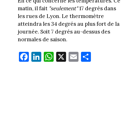
En ce qui concerne les températures. Ce
matin, il fait
"seulement"
17 degrés dans
les rues de Lyon. Le thermomètre
atteindra les 34 degrés au plus fort de la
journée. Soit 7 degrés au-dessus des
normales de saison.
Fa
Li
W
X
E
Pa
ce
nk
ha
m
rt
bo
ed
ts
ail
ag
ok
In
Ap
er
p