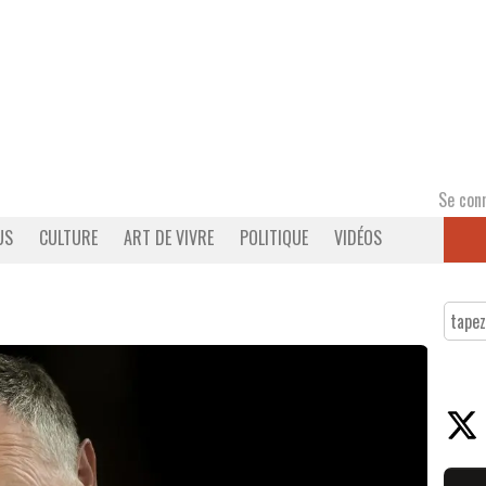
Se con
US
CULTURE
ART DE VIVRE
POLITIQUE
VIDÉOS