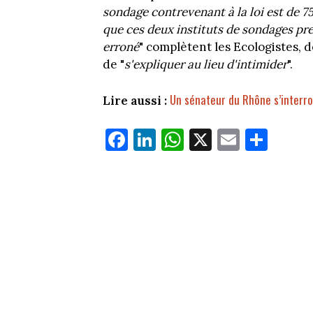
sondage contrevenant à la loi est de 7
que ces deux instituts de sondages pr
erroné
" complètent les Ecologistes, 
de "
s'expliquer au lieu d'intimider
".
Un sénateur du Rhône s’interro
Lire aussi :
Fa
Li
W
X
E
Pa
ce
nk
ha
m
rt
bo
ed
ts
ail
ag
ok
In
Ap
er
p