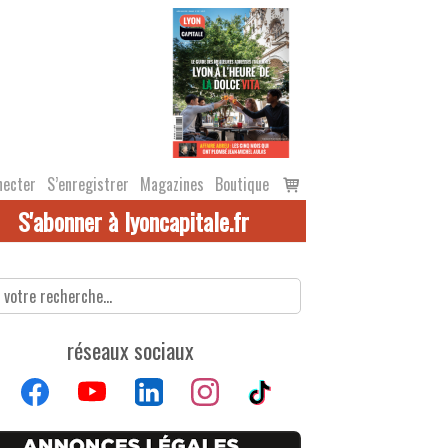
Voir
necter
S’enregistrer
Magazines
Boutique
le
S'abonner à lyoncapitale.fr
panier
réseaux sociaux