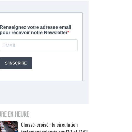
URE EN HEURE
Chassé-croisé : la circulation
fortement ralentie sur l'A7 et l'A43