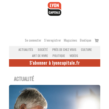
Accéder
au
contenu
Voir
Se connecter
S’enregistrer
Magazines
Boutique
le
ACTUALITÉS
SOCIÉTÉ
PRÈS DE CHEZ VOUS
CULTURE
panier
ART DE VIVRE
POLITIQUE
VIDÉOS
S'abonner à lyoncapitale.fr
ACTUALITÉ