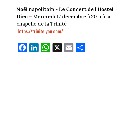
Noël napolitain - Le Concert de l’Hostel
Dieu
– Mercredi 17 décembre à 20 h à la
chapelle de la Trinité –
https://trinitelyon.com/
Fa
Li
W
X
E
Pa
ce
nk
ha
m
rt
bo
ed
ts
ail
ag
ok
In
Ap
er
p