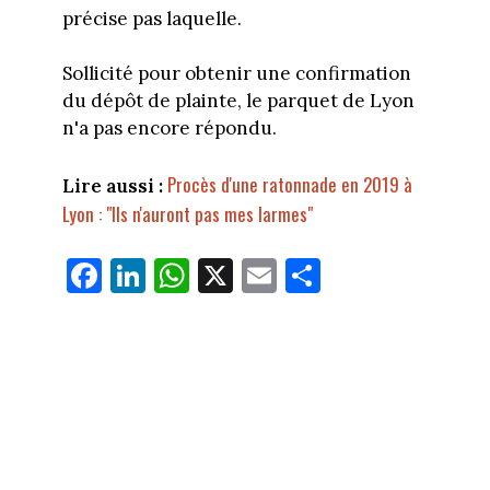
précise pas laquelle.
Sollicité pour obtenir une confirmation
du dépôt de plainte, le parquet de Lyon
n'a pas encore répondu.
Procès d'une ratonnade en 2019 à
Lire aussi :
Lyon : "Ils n'auront pas mes larmes"
Fa
Li
W
X
E
Pa
ce
nk
ha
m
rt
bo
ed
ts
ail
ag
ok
In
Ap
er
p