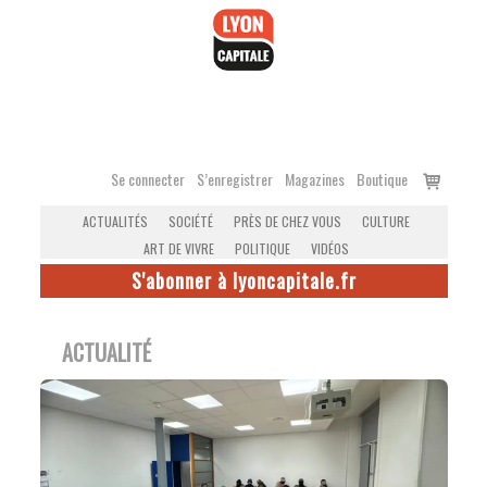
Accéder
au
contenu
Voir
Se connecter
S’enregistrer
Magazines
Boutique
le
ACTUALITÉS
SOCIÉTÉ
PRÈS DE CHEZ VOUS
CULTURE
panier
ART DE VIVRE
POLITIQUE
VIDÉOS
S'abonner à lyoncapitale.fr
ACTUALITÉ