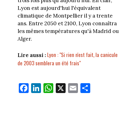
trois fois plus qu'aujourd'hui. En clair,
Lyon est aujourd'hui l'équivalent
climatique de Montpellier il y a trente
ans. Entre 2050 et 2100, Lyon connaîtra
les mêmes températures qu'à Madrid ou
Alger.
Lyon : "Si rien n'est fait, la canicule
Lire aussi :
de 2003 semblera un été frais"
Fa
Li
W
X
E
Pa
ce
nk
ha
m
rt
bo
ed
ts
ail
ag
ok
In
Ap
er
p