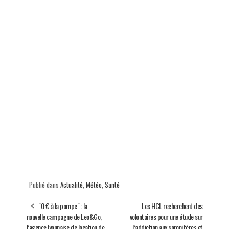
Publié dans
Actualité
,
Météo
,
Santé
"0 € à la pompe" : la
Les HCL recherchent des
nouvelle campagne de Leo&Go,
volontaires pour une étude sur
l’agence lyonnaise de location de
l’addiction aux somnifères et