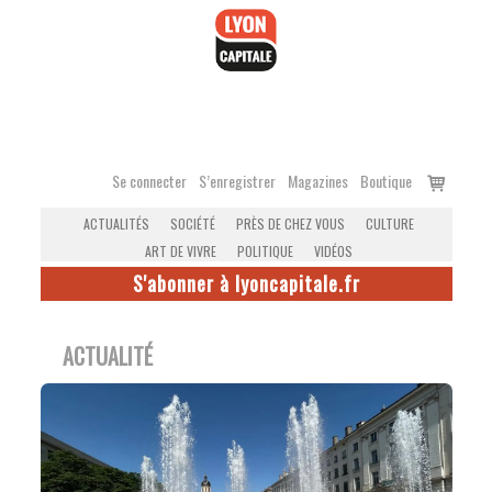
Accéder
au
contenu
Voir
Se connecter
S’enregistrer
Magazines
Boutique
le
ACTUALITÉS
SOCIÉTÉ
PRÈS DE CHEZ VOUS
CULTURE
panier
ART DE VIVRE
POLITIQUE
VIDÉOS
S'abonner à lyoncapitale.fr
ACTUALITÉ